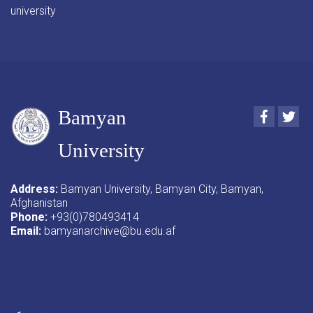
university
Bamyan
Faceboo
Twi
University
Address:
Bamyan University, Bamyan City, Bamyan,
Afghanistan
Phone:
+93(0)780493414
Email:
bamyanarchive@bu.edu.af