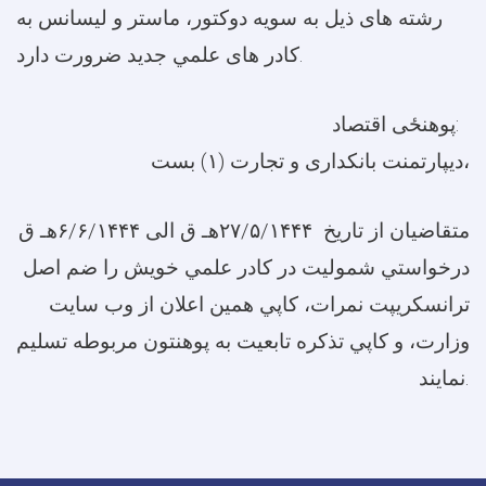
رشته های ذيل به سويه دوکتور، ماستر و لیسانس به
کادر های علمي جديد ضرورت دارد.
پوهنځی اقتصاد:
ديپارتمنت بانکداری و تجارت (۱) بست،
متقاضيان از تاریخ ۲۷/۵/۱۴۴۴هـ ق الی ۶/۶/۱۴۴۴هـ ق
درخواستي شموليت در کادر علمي خويش را ضم اصل
ترانسکريپت نمرات، کاپي همين اعلان از وب سايت
وزارت، و کاپي تذکره تابعيت به پوهنتون مربوطه تسليم
نمايند.