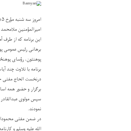
امیرالمؤمنین ملامحمد 
این برنامه که از طرف آ
برهانی رئیس عمومی پوه
پوهنتون، رؤسای پوهنځی
برنامه با تلاوت چند آی
درنخست الحاج مفتی حض
برگزار و حضور همه اسات
سپس مولوی عبدالقادر ث
نمودند.
در ضمن مفتی محمودالح
الله علیه وسلم و کارنا