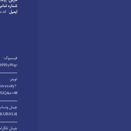
آدرس:
پوهنت
شماره تماس معل
ایمیل
: bamyanarchive@bu.edu.af
فیسبوک:
HtNSyWqc/
ـــــــــــــــ
تویتر:
niversity?
UUQ&s=08
ـــــــــــــــ
چینل وتساپ
rsKUBHL0J
ـــــــــــــــ
چینل تلگرام