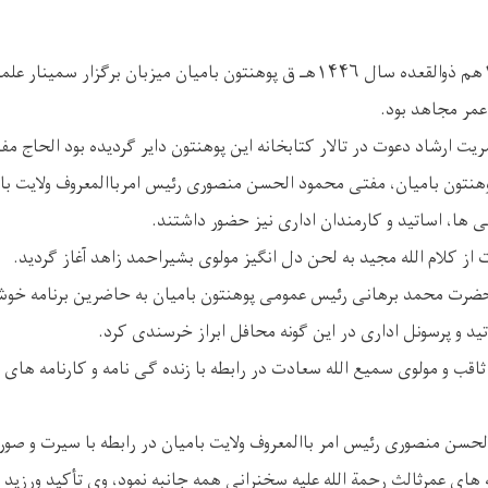
امروز سه شنبه مؤرخ ۱۵هم ذوالقعده سال ۱۴۴۶هـ ق پوهنتون بامیان میزبان برگز
عمر مجاهد بود.
مریت ارشاد دعوت در تالار کتابخانه این پوهنتون دایر گردیده بود الحاج
نتون بامیان، مفتی محمود الحسن منصوری رئیس امرباالمعروف ولایت بام
 ها، اساتید و کارمندان اداری نیز حضور داشتند.
ات از کلام الله مجید به لحن دل انگیز مولوی بشیراحمد زاهد آغاز گردید.
رت محمد برهانی رئیس عمومی پوهنتون بامیان به حاضرین برنامه خوش آ
ید و پرسونل اداری در این ګونه محافل ابراز خرسندی کرد.
اقب و مولوی سمیع الله سعادت در رابطه با زنده گی نامه و کارنامه های
سن منصوری رئیس امر باالمعروف ولایت بامیان در رابطه با سیرت و صو
مه های عمرثالث رحمة الله علیه سخنرانی همه جانبه نمود، وی تأکید ورزید 