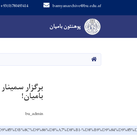
+93(0)780493414
bamyanarchive@bu.edu.af
Main navigation
پوهنتون بامیان
پوهنتون بامیان
صفحه اصلی
برگزار سمینار 
بامیان!
bu_admin
8%B3%D9%85%DB%8C%D9%86%D8%A7%D8%B1-%D8%B9%D9%84%D9