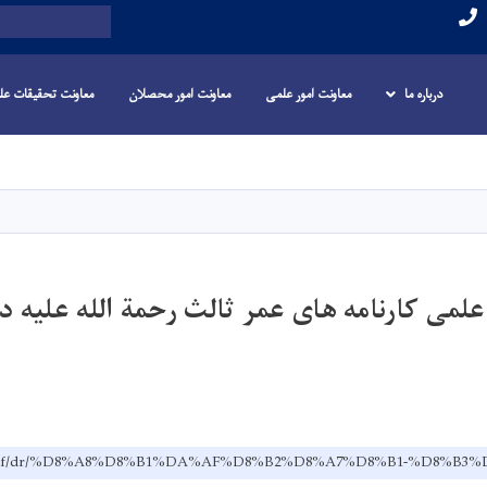
Search
درباره ما
معاونت امور علمی
معاونت امور محصلان
معاونت تحقیقات عل
Skip
to
main
content
علمی کارنامه های عمر ثالث رحمة الله علیه د
.edu.af/dr/%D8%A8%D8%B1%DA%AF%D8%B2%D8%A7%D8%B1-%D