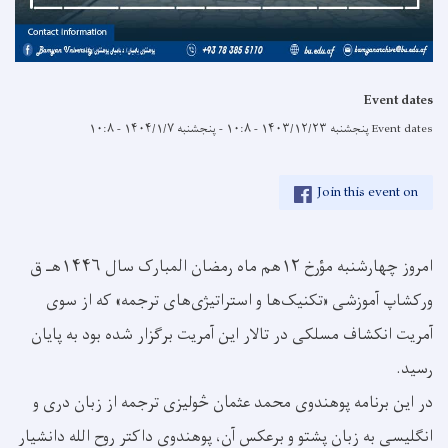
Event dates
Event dates
پنجشنبه ۱۴۰۳/۱۲/۲۳ - ۱۰:۸
-
پنجشنبه ۱۴۰۴/۱/۷ - ۱۰:۸
Join this event on
امروز چهارشنبه مؤرخ ۱۲هم ماه رمضان المبارک سال ۱۴۴۶هـ ق
ورکشاپ آموزشی «تکنیک‌ها و استراتیژی‌های ترجمه» که از سوی
آمریت انکشاف مسلکی در تالار این آمریت برگزار شده بود به پایان
رسید.
در این برنامه پوهندوی محمد عثمان څولیزی ترجمه از زبان دری و
انگلیسی به زبان پشتو و برعکس آن، پوهندوی داکتر روح الله دانشیار