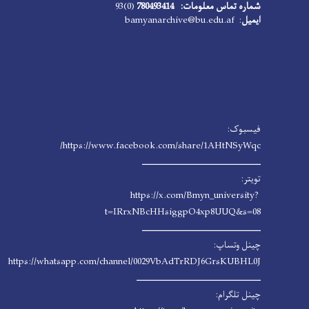
شماره تماس معلومات: 780493414
(0)93
ایمیل
: bamyanarchive@bu.edu.af
فیسبوک:
https://www.facebook.com/share/1AHtNSyWqc/
ـــــــــــــــــــــــــــــــــــــــــــ
تویتر:
https://x.com/Bmyn_university?
t=IRrxNBcHHsiggpO4xp8UUQ&s=08
ـــــــــــــــــــــــــــــــــــــــــــ
چینل وتساپ:
https://whatsapp.com/channel/0029VbAdTrRDJ6GrsKUBHL0J
ـــــــــــــــــــــــــــــــــــــــــــــ
چینل تلگرام: