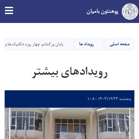
پوهنتون بامیان
Skip
to
main
صفحه اصلی
رویداد ها
پایان ورکشاپ چهار روزه «تکنیک‌ها و اس
content
رویدادهای بیشتر
پنجشنبه ۱۴۰۳/۱۲/۲۳ - ۱۰:۸